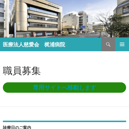
検
医療法人慈愛会 梶浦病院
索
コ
メインメ
ン
ニュー
テ
職員募集
ン
ツ
へ
ス
専用サイトへ移動します
キ
ッ
プ
診療日のご案内