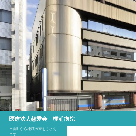
検
医療法人慈愛会 梶浦病院
索
三番町から地域医療をささえ
ます