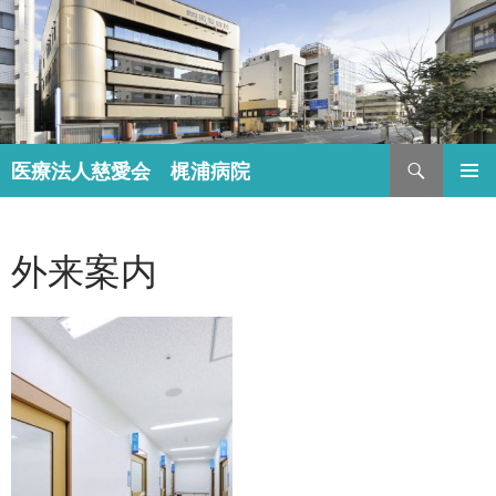
検
医療法人慈愛会 梶浦病院
索
コ
メインメ
ン
ニュー
テ
外来案内
ン
ツ
へ
ス
キ
ッ
プ