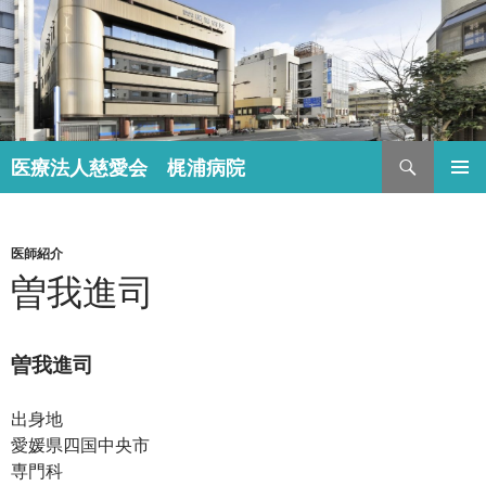
検
医療法人慈愛会 梶浦病院
索
コ
メインメ
ン
ニュー
テ
ン
医師紹介
ツ
曽我進司
へ
ス
キ
曽我進司
ッ
プ
出身地
愛媛県四国中央市
専門科